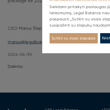
package for 2023 will be published by that date.
Siekdami pritaikyti paslaugas jū
lankomumą, Legal Balance naudo
paspausti „Sutikti su visais sla
susipažinti su slapukų naudojim
CEO Marius Šlepetis
Keis
Sutikti su visais slapukais
marius@legalbalance.lt
2024-04-30
Dalintis: