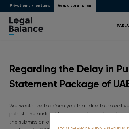
Privatiems klientams
Verslo sprendimai
PASL
Regarding the Delay in Pu
Statement Package of UAB
We would like to inform you that due to objectiv
publish the audited financial statement package
the submission of the audit report is no later th
LEGAL BALANCE NAUDOJA SLAPUKUS, K