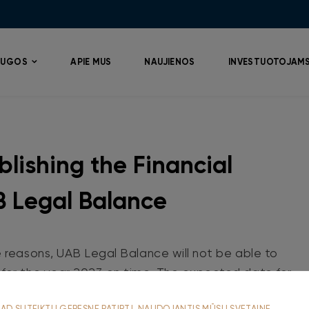
AUGOS
APIE MUS
NAUJIENOS
INVESTUOTOJAM
blishing the Financial
 Legal Balance
e reasons, UAB Legal Balance will not be able to
 for the year 2023 on time. The expected date for
an June 15, 2024, so the audited financial statement
AD SUTEIKTŲ GERESNĘ PATIRTĮ, NAUDOJANTIS MŪSŲ SVETAINE