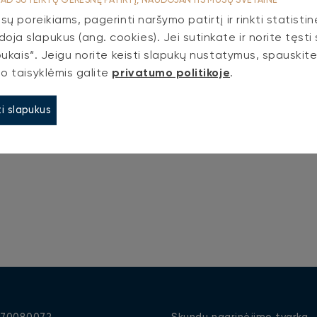
sų poreikiams, pagerinti naršymo patirtį ir rinkti statistin
ja slapukus (ang. cookies). Jei sutinkate ir norite tęst
pukais“. Jeigu norite keisti slapukų nustatymus, spauskite
o taisyklėmis galite
privatumo politikoje
.
ti slapukus