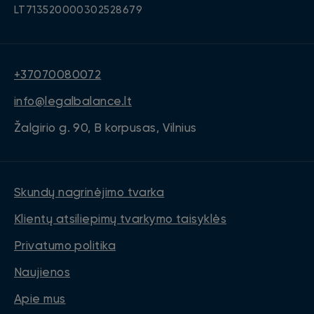
LT713520000302528679
+37070080072
info@legalbalance.lt
Žalgirio g. 90, B korpusas, Vilnius
Skundų nagrinėjimo tvarka
Klientų atsiliepimų tvarkymo taisyklės
Privatumo politika
Naujienos
Apie mus