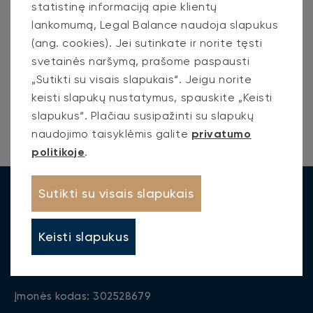
statistinę informaciją apie klientų
Obligacijų išpirkimo terminas – 3 (treji) metai ir 6
lankomumą, Legal Balance naudoja slapukus
(šeši) mėnesiai nuo obligacijų įsigaliojimo termino.
(ang. cookies). Jei sutinkate ir norite tęsti
svetainės naršymą, prašome paspausti
2023-09-20
„Sutikti su visais slapukais“. Jeigu norite
keisti slapukų nustatymus, spauskite „Keisti
Dalintis:
slapukus“. Plačiau susipažinti su slapukų
naudojimo taisyklėmis galite
privatumo
politikoje
.
Sutikti su visais slapukais
Keisti slapukus
UAB Legal Balance
Įmonės kodas: 302528679